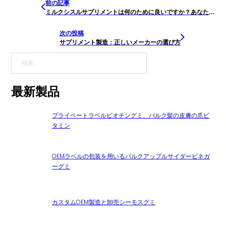
前の記事
ミルクシスルサプリメントは何のために良いですか？あなたが必要とする自然な肝臓デトックス
次の投稿
サプリメント製造：正しいメーカーの選び方
検索
最新製品
プライベートラベルビオチングミ、バルク髪の皮膚の爪ビ
タミン
OEMラベルの包装を用いるバルクアップルサイダービネガ
ーグミ
カスタムOEM製造と卸売シーモスグミ