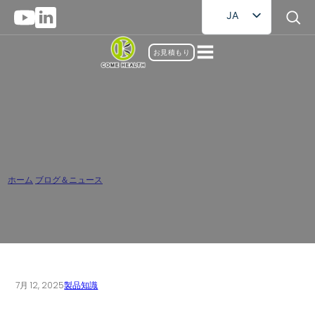
JA
EN
お見積もり
FR
DE
RU
AR
ビオチン・グミは錠剤より優れている
ES
か？完全な比較
ホーム
/
ブログ＆ニュース
/
ビオチン・グミは錠剤より優れているか？完全な比較
7月 12, 2025
製品知識