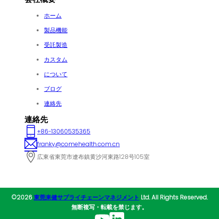
ホーム
製品機能
受託製造
カスタム
について
ブログ
連絡先
連絡先
+86-13060535365
franky@comehealth.com.cn
広東省東莞市遼布鎮黄沙河東路128号105室
©2026
東莞来健サプライチェーンマネジメント
Ltd. All Rights Reserved.
無断複写・転載を禁じます。