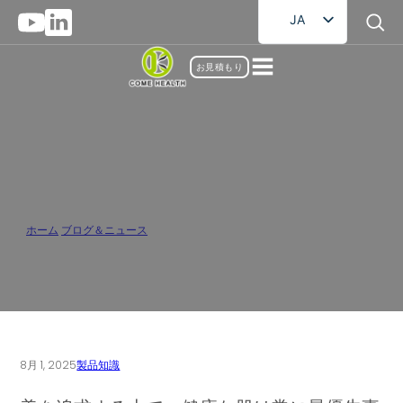
JA
EN
お見積もり
FR
DE
RU
AR
美肌のためのベストサプリメント：総合
ES
ガイド
ホーム
/
ブログ＆ニュース
/
美肌のためのベストサプリメント：総合ガイド
8月 1, 2025
製品知識