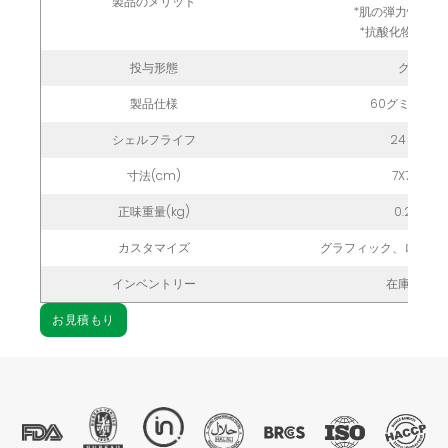
製品のメリット
*肌の弾力性を高
*抗酸化物質が
投与形態
グミ
製品仕様
60グミ/ボト
シェルフライフ
24ヶ月
寸法(cm)
7X7X12
正味重量(kg)
0.2kg
カスタマイズ
グラフィック、ロゴ、
インベントリー
在庫あり
お見積もり