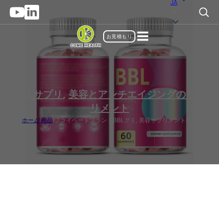
JA
JA
お見積もり
グミサプリ
,
美容とアンチエイジングのサプ
リメント
ホーム
/
商品
/
プライベートブランドBBLグミ, 美容サプリメント製造