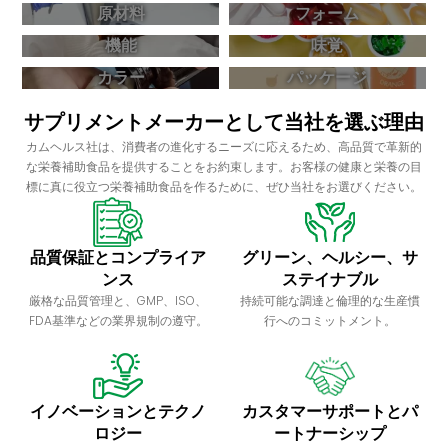
原材料
フォーム
機能
味覚
カラー
パッケージ
サプリメントメーカーとして当社を選ぶ理由
カムヘルス社は、消費者の進化するニーズに応えるため、高品質で革新的
な栄養補助食品を提供することをお約束します。お客様の健康と栄養の目
標に真に役立つ栄養補助食品を作るために、ぜひ当社をお選びください。
品質保証とコンプライア
グリーン、ヘルシー、サ
ンス
ステイナブル
厳格な品質管理と、GMP、ISO、
持続可能な調達と倫理的な生産慣
FDA基準などの業界規制の遵守。
行へのコミットメント。
イノベーションとテクノ
カスタマーサポートとパ
ロジー
ートナーシップ