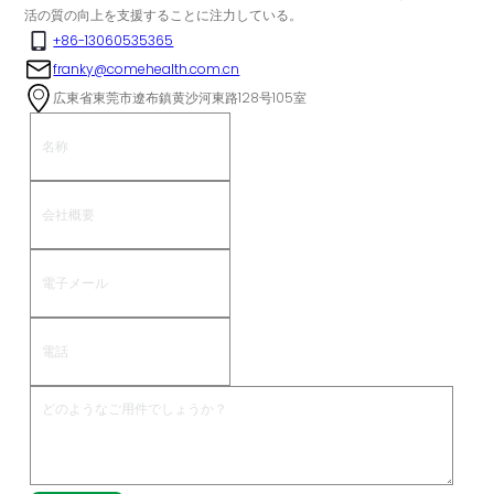
活の質の向上を支援することに注力している。
+86-13060535365
franky@comehealth.com.cn
広東省東莞市遼布鎮黄沙河東路128号105室