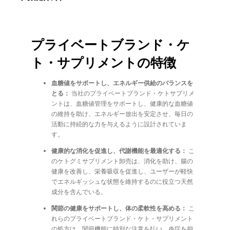
プライベートブランド・ケ
ト・サプリメントの特徴
血糖値をサポートし、エネルギー供給のバランスを
とる：
当社のプライベートブランド・ケトサプリメ
ントは、血糖値管理をサポートし、健康的な血糖値
の維持を助け、エネルギー放出を安定させ、毎日の
活動に持続的な力を与えるように設計されていま
す。
健康的な消化を促進し、代謝機能を最適化する：
こ
のケトグミサプリメント卸売は、消化を助け、腸の
健康を改善し、栄養吸収を促進し、ユーザーが軽快
でエネルギッシュな状態を維持するのに役立つ天然
成分を含んでいる。
関節の健康をサポートし、体の柔軟性を高める：
こ
れらのプライベートブランド・ケト・サプリメント
の処方は、関節機能に特別な注意を払い、炎症を抑