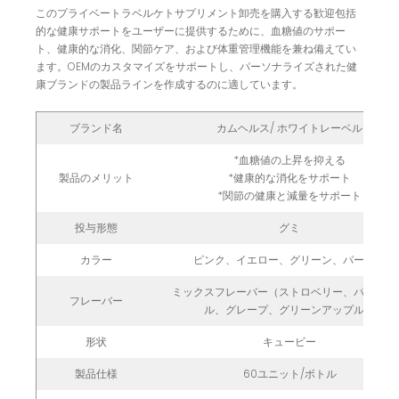
このプライベートラベルケトサプリメント卸売を購入する歓迎包括
的な健康サポートをユーザーに提供するために、血糖値のサポー
ト、健康的な消化、関節ケア、および体重管理機能を兼ね備えてい
ます。OEMのカスタマイズをサポートし、パーソナライズされた健
康ブランドの製品ラインを作成するのに適しています。
ブランド名
カムヘルス/ ホワイトレーベル
*血糖値の上昇を抑える
製品のメリット
*健康的な消化をサポート
*関節の健康と減量をサポート
投与形態
グミ
カラー
ピンク、イエロー、グリーン、パープル
ミックスフレーバー（ストロベリー、パイナッ
フレーバー
ル、グレープ、グリーンアップル）
形状
キュービー
製品仕様
60ユニット/ボトル