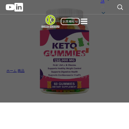
JA
JA
お見積もり
グミサプリ
,
サプリメント
,
体重管理とスポ
ーツパフォーマンス
ホーム
/
商品
/
プライベートブランドケトサプリメント, 卸売健康サプリメント